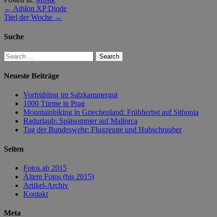
←
Athlon XP Diode
Titel der Woche
→
Suche
Neueste Beiträge
Vorfrühling im Salzkammergut
1000 Türme in Prag
Mountainbiking in Griechenland: Frühherbst auf Sithonia
Radurlaub: Spätsommer auf Mallorca
Tag der Bundeswehr: Flugzeuge und Hubschrauber
Seiten
Fotos ab 2015
Ältere Fotos (bis 2015)
Artikel-Archiv
Kontakt
Meta