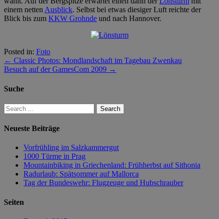
wählt. Auf der Bergspitze erwartet einen dann der
Lönsturm
mit
einem netten
Ausblick
. Selbst bei etwas diesiger Luft reichte der
Blick bis zum
KKW Grohnde
und nach Hannover.
Posted in:
Foto
←
Classic Photos: Mondlandschaft im Tagebau Zwenkau
Besuch auf der GamesCom 2009
→
Suche
Neueste Beiträge
Vorfrühling im Salzkammergut
1000 Türme in Prag
Mountainbiking in Griechenland: Frühherbst auf Sithonia
Radurlaub: Spätsommer auf Mallorca
Tag der Bundeswehr: Flugzeuge und Hubschrauber
Seiten