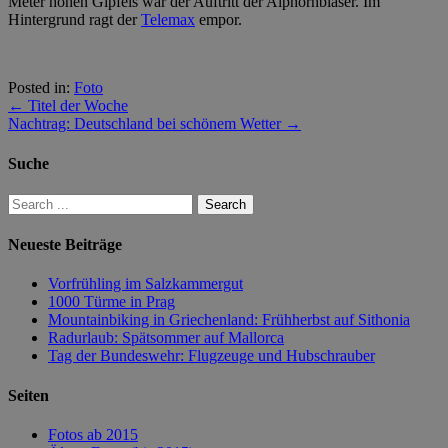
Meter hohen Gipfels war der Auftritt der Alphornbläser. Im
Hintergrund ragt der
Telemax
empor.
Posted in:
Foto
←
Titel der Woche
Nachtrag: Deutschland bei schönem Wetter
→
Suche
Neueste Beiträge
Vorfrühling im Salzkammergut
1000 Türme in Prag
Mountainbiking in Griechenland: Frühherbst auf Sithonia
Radurlaub: Spätsommer auf Mallorca
Tag der Bundeswehr: Flugzeuge und Hubschrauber
Seiten
Fotos ab 2015