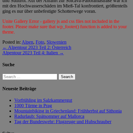
und Südtirol. Auf der Anfahrt zur Solčava-Panoramastraße war ich
mit den Hochwasserschäden im Mieß-Tal konfrontiert, größtenteils
ging es nur über unbefestigte Schotterwege voran.
Unite Gallery Error - gallery js and css files not included in the
footer. Please make sure that wp_footer() function is added to your
theme.
Posted in:
Alpen
,
Foto
,
Slowenien
←
Alpentour 2023 Teil 2: Österreich
Alpentour 2023 Teil 4: Italien
→
Suche
Neueste Beiträge
Vorfrühling im Salzkammergut
1000 Türme in Prag
Mountainbiking in Griechenland: Frühherbst auf Sithonia
Radurlaub: Spätsommer auf Mallorca
Tag der Bundeswehr: Flugzeuge und Hubschrauber