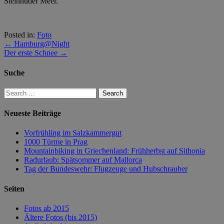
Steinhuder Meer.
Posted in:
Foto
←
Hamburg@Night
Der erste Schnee
→
Suche
Neueste Beiträge
Vorfrühling im Salzkammergut
1000 Türme in Prag
Mountainbiking in Griechenland: Frühherbst auf Sithonia
Radurlaub: Spätsommer auf Mallorca
Tag der Bundeswehr: Flugzeuge und Hubschrauber
Seiten
Fotos ab 2015
Ältere Fotos (bis 2015)