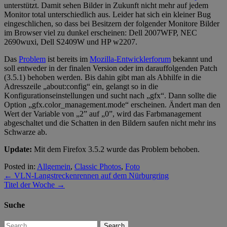
unterstützt. Damit sehen Bilder in Zukunft nicht mehr auf jedem
Monitor total unterschiedlich aus. Leider hat sich ein kleiner Bug
eingeschlichen, so dass bei Besitzern der folgender Monitore Bilder
im Browser viel zu dunkel erscheinen: Dell 2007WFP, NEC
2690wuxi, Dell S2409W und HP w2207.
Das
Problem
ist bereits im
Mozilla-Entwicklerforum
bekannt und
soll entweder in der finalen Version oder im darauffolgenden Patch
(3.5.1) behoben werden. Bis dahin gibt man als Abhilfe in die
Adresszeile „about:config“ ein, gelangt so in die
Konfigurationseinstellungen und sucht nach „gfx“. Dann sollte die
Option „gfx.color_management.mode“ erscheinen. Ändert man den
Wert der Variable von „2” auf „0”, wird das Farbmanagement
abgeschaltet und die Schatten in den Bildern saufen nicht mehr ins
Schwarze ab.
Update:
Mit dem Firefox 3.5.2 wurde das Problem behoben.
Posted in:
Allgemein
,
Classic Photos
,
Foto
←
VLN-Langstreckenrennen auf dem Nürburgring
Titel der Woche
→
Suche