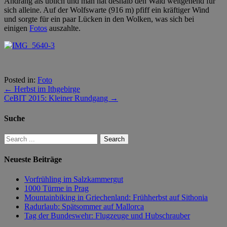
Andrang als üblich und man hat deshalb den Wald weitgehend für
sich alleine. Auf der Wolfswarte (916 m) pfiff ein kräftiger Wind
und sorgte für ein paar Lücken in den Wolken, was sich bei
einigen
Fotos
auszahlte.
Posted in:
Foto
←
Herbst im Ithgebirge
CeBIT 2015: Kleiner Rundgang
→
Suche
Neueste Beiträge
Vorfrühling im Salzkammergut
1000 Türme in Prag
Mountainbiking in Griechenland: Frühherbst auf Sithonia
Radurlaub: Spätsommer auf Mallorca
Tag der Bundeswehr: Flugzeuge und Hubschrauber