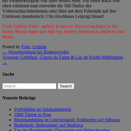
der Pleißemetropole von Ihrer besten Seite. Für einen Blick von
oben erklimmt man entweder die 500 Stufen des
Völkerschlachtdenkmals oder fährt mit dem Fahrstuhl auf den
Uniriesen (neudeutsch: City-Hochhaus Leipzig) hinauf.
Unite Gallery Error - gallery js and css files not included in the
footer. Please make sure that wp_footer() function is added to your
theme.
Posted in:
Foto
,
Leipzig
←
Weserbergland bei Bodenwerder
Vogesen: Gerbépal, Gazon du Faing & Lac de Kruth-Wildenstein
→
Suche
Neueste Beiträge
Vorfrühling im Salzkammergut
1000 Türme in Prag
Mountainbiking in Griechenland: Frühherbst auf Sithonia
Radurlaub: Spätsommer auf Mallorca
Tag der Bundeswehr: Flugzeuge und Hubschrauber