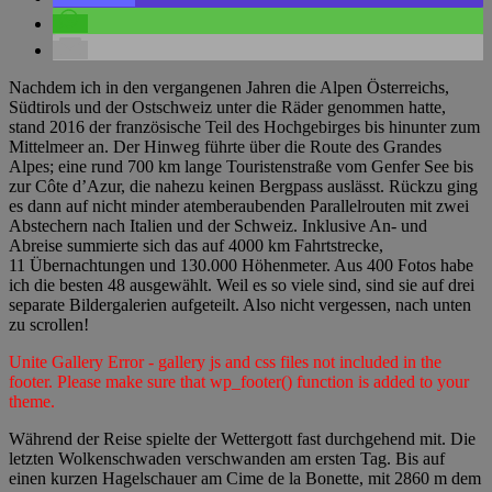
Nachdem ich in den vergangenen Jahren die Alpen Österreichs,
Südtirols und der Ostschweiz unter die Räder genommen hatte,
stand 2016 der französische Teil des Hochgebirges bis hinunter zum
Mittelmeer an. Der Hinweg führte über die Route des Grandes
Alpes; eine rund 700 km lange Touristenstraße vom Genfer See bis
zur Côte d’Azur, die nahezu keinen Bergpass auslässt. Rückzu ging
es dann auf nicht minder atemberaubenden Parallelrouten mit zwei
Abstechern nach Italien und der Schweiz. Inklusive An- und
Abreise summierte sich das auf 4000 km Fahrtstrecke,
11 Übernachtungen und 130.000 Höhenmeter. Aus 400 Fotos habe
ich die besten 48 ausgewählt. Weil es so viele sind, sind sie auf drei
separate Bildergalerien aufgeteilt. Also nicht vergessen, nach unten
zu scrollen!
Unite Gallery Error - gallery js and css files not included in the
footer. Please make sure that wp_footer() function is added to your
theme.
Während der Reise spielte der Wettergott fast durchgehend mit. Die
letzten Wolkenschwaden verschwanden am ersten Tag. Bis auf
einen kurzen Hagelschauer am Cime de la Bonette, mit 2860 m dem