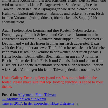
chinesische Küche sehr viel abwechslungsreicher. Reis ist selten und
wird meist nur als kleine Beilage serviert. Stattdessen gibt es in
Taiwan Fleisch in allen Ausprägungen wie Rind, Schwein oder
Huhn kombiniert mit Sprossen, Bambus und leckeren Soßen. Fisch
in allen Varianten (roh, gedünstet, überbacken, als Suppe) fehlt
ebenfalls nicht.
Auch Teigliebhaber kommen auf ihre Kosten: Neben leckeren
Dumplings, gefüllt mit Schwein und Gemüse, bekommt man in
zahlreichen kleineren Lokalitäten Nudelsuppen. Im Unterschied zu
Deutschland wird das Essen häufiger am Tisch zubereitet. Dazu
zählt der Hotpot, der aus zwei Topfhälften besteht: Je nach Vorliebe
kann man Fleisch und Gemüse in der weißen oder roten (scharf!)
Hälfte kochen. Beim heißen Blech sitzt man um ein U-förmiges
Blech auf dem der Koch Fleisch und Gemüse brät und einem dann
zuschiebt. Gehobene Restaurants servieren auch westliche Speisen
wie Steaks. Verhungert bin ich in Taiwan jedenfalls noch nie. 😉
Unite Gallery Error - gallery js and css files not included in the
footer. Please make sure that wp_footer() function is added to your
theme.
Posted in:
Allgemein
,
Foto
,
Taiwan
←
Mountainbiken auf Korfu
Taiwan 2017: In der tropischen Hitze Ostasiens
→