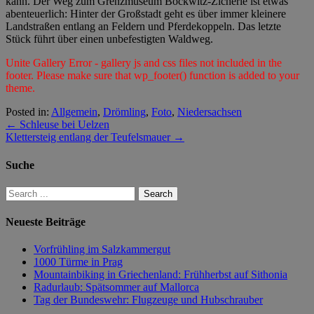
kann. Der Weg zum Grenzmuseum Böckwitz-Zicherie ist etwas
abenteuerlich: Hinter der Großstadt geht es über immer kleinere
Landstraßen entlang an Feldern und Pferdekoppeln. Das letzte
Stück führt über einen unbefestigten Waldweg.
Unite Gallery Error - gallery js and css files not included in the
footer. Please make sure that wp_footer() function is added to your
theme.
Posted in:
Allgemein
,
Drömling
,
Foto
,
Niedersachsen
←
Schleuse bei Uelzen
Klettersteig entlang der Teufelsmauer
→
Suche
Neueste Beiträge
Vorfrühling im Salzkammergut
1000 Türme in Prag
Mountainbiking in Griechenland: Frühherbst auf Sithonia
Radurlaub: Spätsommer auf Mallorca
Tag der Bundeswehr: Flugzeuge und Hubschrauber