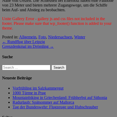
Nähe von Uelzen. Die Schleusen bei Esterholz haben eine Fallhöhe
von 23 Meter und bieten mehrere Zugangswege, um die Schiffe
beim Auf- und Abstieg zu beobachten.
Unite Gallery Error - gallery js and css files not included in the
footer. Please make sure that wp_footer() function is added to your
theme.
Posted in:
Allgemein
,
Foto
,
Niedersachsen
,
Winter
←
Rundflug über Leipzig
Grenzdenkmal im Drömling
→
Suche
Neueste Beiträge
Vorfrühling im Salzkammergut
1000 Türme in Prag
Mountainbiking in Griechenland: Frühherbst auf Sithonia
Radurlaub: Spätsommer auf Mallorca
Tag der Bundeswehr: Flugzeuge und Hubschrauber