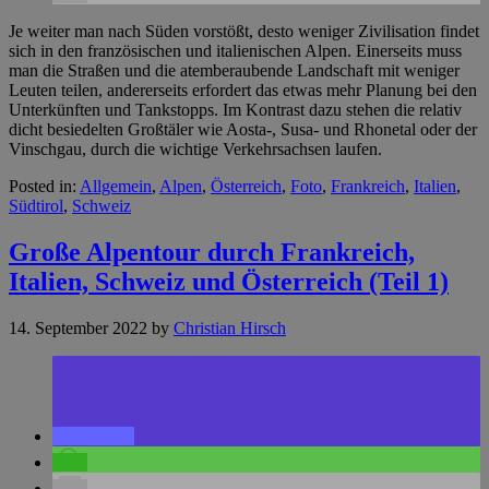
Je weiter man nach Süden vorstößt, desto weniger Zivilisation findet
sich in den französischen und italienischen Alpen. Einerseits muss
man die Straßen und die atemberaubende Landschaft mit weniger
Leuten teilen, andererseits erfordert das etwas mehr Planung bei den
Unterkünften und Tankstopps. Im Kontrast dazu stehen die relativ
dicht besiedelten Großtäler wie Aosta-, Susa- und Rhonetal oder der
Vinschgau, durch die wichtige Verkehrsachsen laufen.
Posted in:
Allgemein
,
Alpen
,
Österreich
,
Foto
,
Frankreich
,
Italien
,
Südtirol
,
Schweiz
Große Alpentour durch Frankreich,
Italien, Schweiz und Österreich (Teil 1)
14. September 2022
by
Christian Hirsch