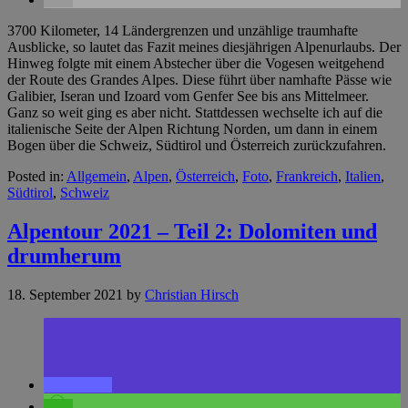
3700 Kilometer, 14 Ländergrenzen und unzählige traumhafte
Ausblicke, so lautet das Fazit meines diesjährigen Alpenurlaubs. Der
Hinweg folgte mit einem Abstecher über die Vogesen weitgehend
der Route des Grandes Alpes. Diese führt über namhafte Pässe wie
Galibier, Iseran und Izoard vom Genfer See bis ans Mittelmeer.
Ganz so weit ging es aber nicht. Stattdessen wechselte ich auf die
italienische Seite der Alpen Richtung Norden, um dann in einem
Bogen über die Schweiz, Südtirol und Österreich zurückzufahren.
Posted in:
Allgemein
,
Alpen
,
Österreich
,
Foto
,
Frankreich
,
Italien
,
Südtirol
,
Schweiz
Alpentour 2021 – Teil 2: Dolomiten und
drumherum
18. September 2021
by
Christian Hirsch