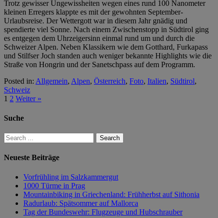
Trotz gewisser Ungewissheiten wegen eines rund 100 Nanometer
kleinen Erregers klappte es mit der gewohnten September-
Urlaubsreise. Der Wettergott war in diesem Jahr gnädig und
spendierte viel Sonne. Nach einem Zwischenstopp in Südtirol ging
es entgegen dem Uhrzeigersinn einmal rund um und durch die
Schweizer Alpen. Neben Klassikern wie dem Gotthard, Furkapass
und Stilfser Joch standen auch weniger bekannte Highlights wie die
Straße von Hongrin und der Sanetschpass auf dem Programm.
Posted in:
Allgemein
,
Alpen
,
Österreich
,
Foto
,
Italien
,
Südtirol
,
Schweiz
1
2
Weiter »
Suche
Neueste Beiträge
Vorfrühling im Salzkammergut
1000 Türme in Prag
Mountainbiking in Griechenland: Frühherbst auf Sithonia
Radurlaub: Spätsommer auf Mallorca
Tag der Bundeswehr: Flugzeuge und Hubschrauber